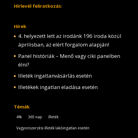
Hírlevél feliratkozás:
Hírek
4. helyezett lett az irodánk 196 iroda közül
áprilisban, az elért forgalom alapján!
Panel históriák – Menő vagy ciki panelben
élni?
Illeték ingatlanvásárlás esetén
Illetékek ingatlan eladása esetén
Témák
4%
365 nap
Illeték
Vagyonszerzési illeték lakóingatlan esetén