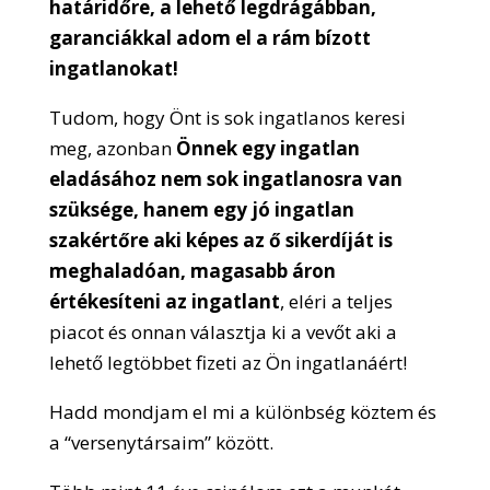
határidőre, a lehető legdrágábban,
garanciákkal adom el a rám bízott
ingatlanokat!
Tudom, hogy Önt is sok ingatlanos keresi
meg, azonban
Önnek egy ingatlan
eladásához nem sok ingatlanosra van
szüksége, hanem
egy jó ingatlan
szakértőre aki képes az ő sikerdíját is
meghaladóan, magasabb áron
értékesíteni az ingatlant
, eléri a teljes
piacot és onnan választja ki a vevőt aki a
lehető legtöbbet fizeti az Ön ingatlanáért!
Hadd mondjam el mi a különbség köztem és
a “versenytársaim” között.