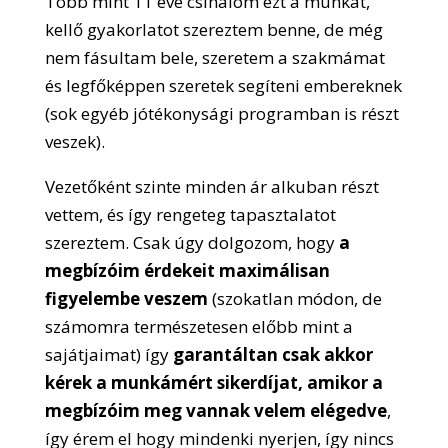
Több mint 11 éve csinálom ezt a munkát,
kellő gyakorlatot szereztem benne, de még
nem fásultam bele, szeretem a szakmámat
és legfőképpen szeretek segíteni embereknek
(sok egyéb jótékonysági programban is részt
veszek).
Vezetőként szinte minden ár alkuban részt
vettem, és így rengeteg tapasztalatot
szereztem. Csak úgy dolgozom, hogy
a
megbízóim érdekeit maximálisan
figyelembe veszem
(szokatlan módon, de
számomra természetesen előbb mint a
sajátjaimat) így
garantáltan csak akkor
kérek a munkámért sikerdíjat, amikor a
megbízóim meg vannak velem elégedve
,
így érem el hogy mindenki nyerjen, így nincs