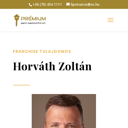
+36 (70) 454 1111
lipotvaros@oc.hu
F
RANCHISE TULAJDONOS
Horváth Zoltán