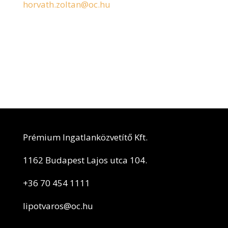
horvath.zoltan@oc.hu
Prémium Ingatlanközvetítő Kft.
1162 Budapest Lajos utca 104.
+36 70 454 1111
lipotvaros@oc.hu