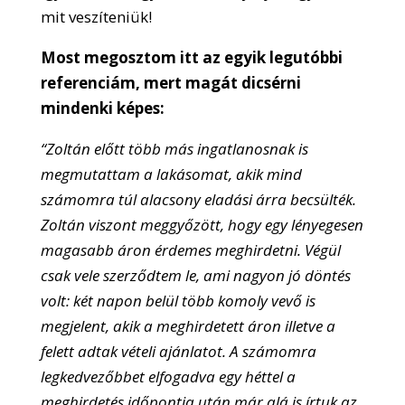
mit veszíteniük!
Most megosztom itt az egyik legutóbbi
referenciám, mert magát dicsérni
mindenki képes:
“Zoltán előtt több más ingatlanosnak is
megmutattam a lakásomat, akik mind
számomra túl alacsony eladási árra becsülték.
Zoltán viszont meggyőzött, hogy egy lényegesen
magasabb áron érdemes meghirdetni. Végül
csak vele szerződtem le, ami nagyon jó döntés
volt: két napon belül több komoly vevő is
megjelent, akik a meghirdetett áron illetve a
felett adtak vételi ajánlatot. A számomra
legkedvezőbbet elfogadva egy héttel a
meghirdetés időpontja után már alá is írtuk az